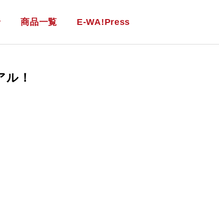
せ
商品一覧
E-WA!Press
アル！