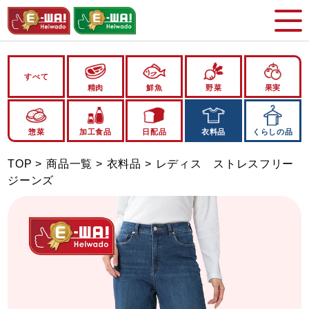
すべて
精肉
鮮魚
野菜
果実
惣菜
加工食品
日配品
衣料品
くらしの品
TOP
商品一覧
衣料品
レディス ストレスフリー
ジーンズ