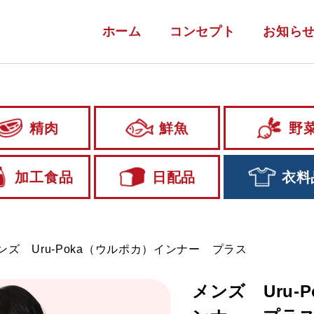
ホーム
コンセプト
お知ら
精肉
鮮魚
野
加工食品
日配品
衣料
ンズ Uru-Poka（ウルポカ）インナー プラス
メンズ Uru-