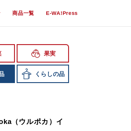
せ
商品一覧
E-WA!Press
菜
果実
品
くらしの品
Poka（ウルポカ）イ