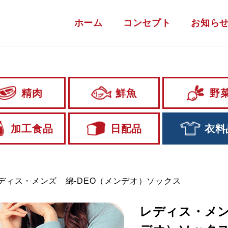
ホーム
コンセプト
お知ら
精肉
鮮魚
野
加工食品
日配品
衣料
ディス・メンズ 綿-DEO（メンデオ）ソックス
レディス・メン