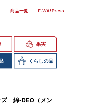
せ
商品一覧
E-WA!Press
菜
果実
品
くらしの品
ズ 綿-DEO（メン