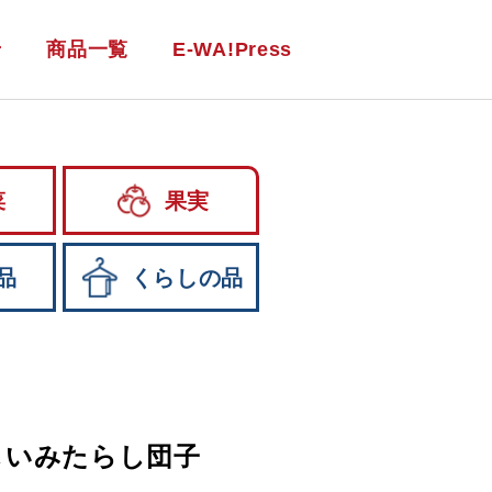
せ
商品一覧
E-WA!Press
菜
果実
品
くらしの品
しいみたらし団子