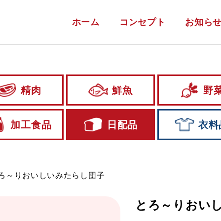
ホーム
コンセプト
お知ら
精肉
鮮魚
野
加工食品
日配品
衣料
ろ～りおいしいみたらし団子
とろ～りおい