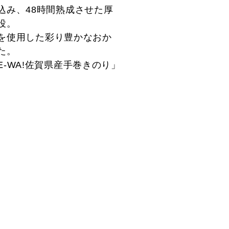
込み、48時間熟成させた厚
役。
を使用した彩り豊かなおか
た。
-WA!佐賀県産手巻きのり」