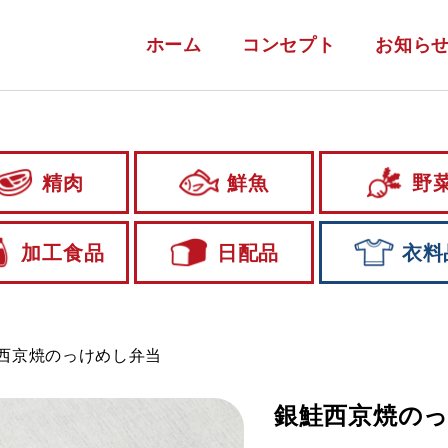
ホーム
コンセプト
お知ら
精肉
鮮魚
野
加工食品
日配品
衣料
西京焼のっけめし弁当
銀鮭西京焼の