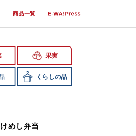
せ
商品一覧
E-WA!Press
菜
果実
品
くらしの品
っけめし弁当