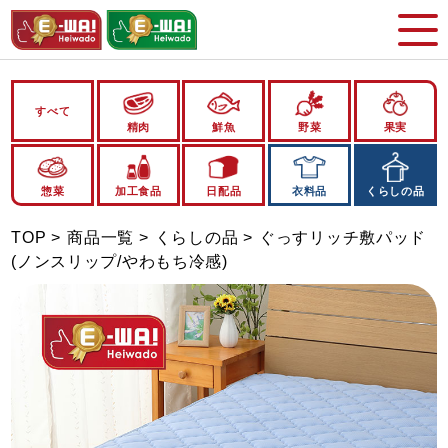
すべて
精肉
鮮魚
野菜
果実
惣菜
加工食品
日配品
衣料品
くらしの品
TOP
商品一覧
くらしの品
ぐっすリッチ敷パッド
(ノンスリップ/やわもち冷感)