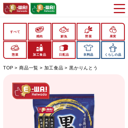
すべて
精肉
鮮魚
野菜
果実
惣菜
加工食品
日配品
衣料品
くらしの品
TOP
商品一覧
加工食品
黒かりんとう