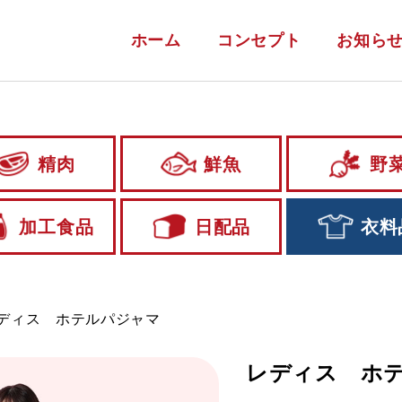
ホーム
コンセプト
お知ら
精肉
鮮魚
野
加工食品
日配品
衣料
ディス ホテルパジャマ
レディス ホ