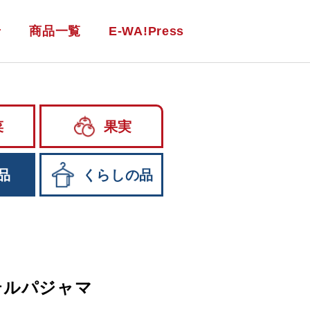
せ
商品一覧
E-WA!Press
菜
果実
品
くらしの品
テルパジャマ