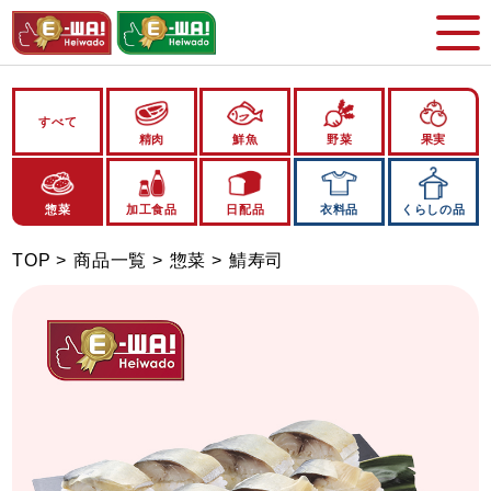
すべて
精肉
鮮魚
野菜
果実
惣菜
加工食品
日配品
衣料品
くらしの品
TOP
商品一覧
惣菜
鯖寿司